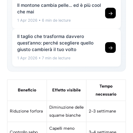
Il montone cambia pelle… ed è più cool
che mai
→
1 Apr 2026
• 6 min de lecture
Il taglio che trasforma davvero
quest’anno: perché scegliere quello
→
giusto cambierà il tuo volto
1 Apr 2026
• 7 min de lecture
Tempo
Beneficio
Effetto visibile
necessario
Diminuzione delle
Riduzione forfora
2-3 settimane
squame bianche
Capelli meno
Controllo sebo
3-4 settimane