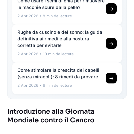
Come usare i semi di chia per rimuovere
le macchie scure dalla pelle?
→
2 Apr 2026
• 8 min de lecture
Rughe da cuscino e del sonno: la guida
definitiva ai rimedi e alla postura
→
corretta per evitarle
2 Apr 2026
• 10 min de lecture
Come stimolare la crescita dei capelli
(senza miracoli): 8 rimedi da provare
→
2 Apr 2026
• 6 min de lecture
Introduzione alla Giornata
Mondiale contro il Cancro