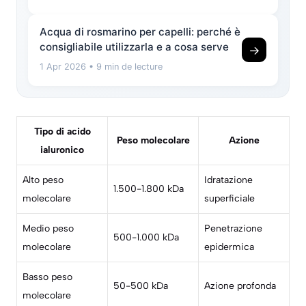
Acqua di rosmarino per capelli: perché è
consigliabile utilizzarla e a cosa serve
→
1 Apr 2026
• 9 min de lecture
Tipo di acido
Peso molecolare
Azione
ialuronico
Alto peso
Idratazione
1.500-1.800 kDa
molecolare
superficiale
Medio peso
Penetrazione
500-1.000 kDa
molecolare
epidermica
Basso peso
50-500 kDa
Azione profonda
molecolare