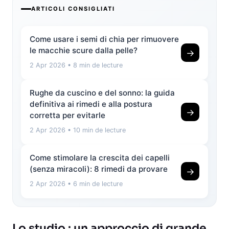
ARTICOLI CONSIGLIATI
Come usare i semi di chia per rimuovere
le macchie scure dalla pelle?
→
2 Apr 2026
• 8 min de lecture
Rughe da cuscino e del sonno: la guida
definitiva ai rimedi e alla postura
→
corretta per evitarle
2 Apr 2026
• 10 min de lecture
Come stimolare la crescita dei capelli
(senza miracoli): 8 rimedi da provare
→
2 Apr 2026
• 6 min de lecture
Lo studio : un approccio di grande