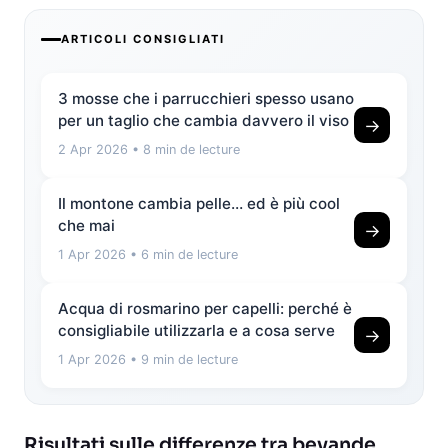
ARTICOLI CONSIGLIATI
3 mosse che i parrucchieri spesso usano
per un taglio che cambia davvero il viso
→
2 Apr 2026
• 8 min de lecture
Il montone cambia pelle… ed è più cool
che mai
→
1 Apr 2026
• 6 min de lecture
Acqua di rosmarino per capelli: perché è
consigliabile utilizzarla e a cosa serve
→
1 Apr 2026
• 9 min de lecture
Risultati sulle differenze tra bevande