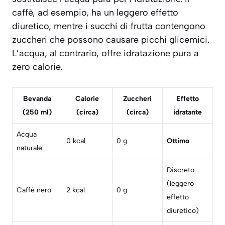
caffè, ad esempio, ha un leggero effetto
diuretico, mentre i succhi di frutta contengono
zuccheri che possono causare picchi glicemici.
L’acqua, al contrario, offre idratazione pura a
zero calorie.
Bevanda
Calorie
Zuccheri
Effetto
(250 ml)
(circa)
(circa)
idratante
Acqua
0 kcal
0 g
Ottimo
naturale
Discreto
(leggero
Caffè nero
2 kcal
0 g
effetto
diuretico)