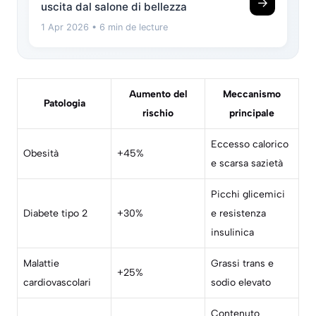
→
uscita dal salone di bellezza
1 Apr 2026
• 6 min de lecture
Aumento del
Meccanismo
Patologia
rischio
principale
Eccesso calorico
Obesità
+45%
e scarsa sazietà
Picchi glicemici
Diabete tipo 2
+30%
e resistenza
insulinica
Malattie
Grassi trans e
+25%
cardiovascolari
sodio elevato
Contenuto