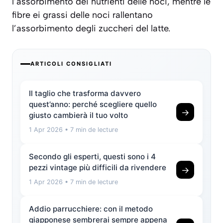
l’assorbimento dei nutrienti delle noci, mentre le
fibre ei grassi delle noci rallentano
l’assorbimento degli zuccheri del latte.
ARTICOLI CONSIGLIATI
Il taglio che trasforma davvero
quest’anno: perché scegliere quello
→
giusto cambierà il tuo volto
1 Apr 2026
• 7 min de lecture
Secondo gli esperti, questi sono i 4
pezzi vintage più difficili da rivendere
→
1 Apr 2026
• 7 min de lecture
Addio parrucchiere: con il metodo
giapponese sembrerai sempre appena