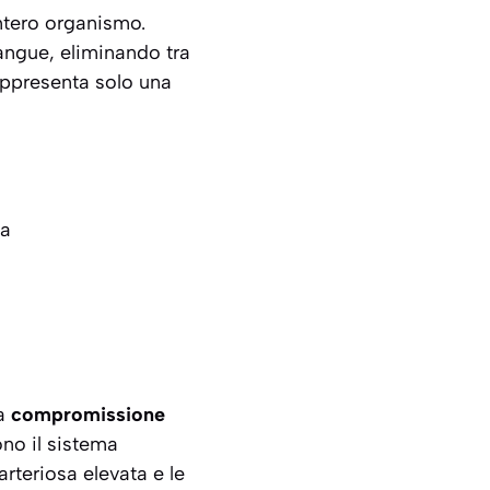
intero organismo.
sangue
, eliminando tra
 rappresenta solo una
na
na
compromissione
no il sistema
rteriosa elevata e le