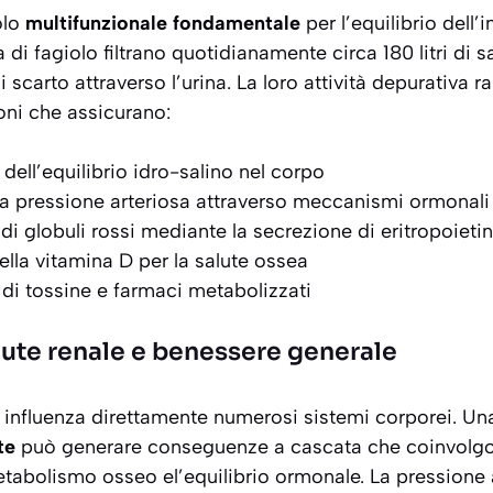
olo
multifunzionale fondamentale
per l’equilibrio dell’
 di fagiolo filtrano quotidianamente circa
180 litri di 
i di scarto attraverso l’urina. La loro attività depurativa
oni che assicurano:
dell’equilibrio idro-salino nel corpo
ella pressione arteriosa attraverso meccanismi ormonali
di globuli rossi mediante la secrezione di eritropoieti
ella vitamina D per la salute ossea
 di tossine e farmaci metabolizzati
alute renale e benessere generale
e influenza direttamente numerosi sistemi corporei. U
te
può generare conseguenze a cascata che coinvolgo
etabolismo osseo el’equilibrio ormonale. La pressione a