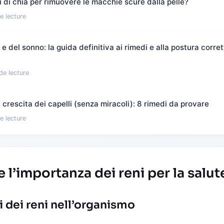
 di chia per rimuovere le macchie scure dalla pelle?
e lecture
 del sonno: la guida definitiva ai rimedi e alla postura corret
de lecture
crescita dei capelli (senza miracoli): 8 rimedi da provare
e lecture
’importanza dei reni per la salut
li dei reni nell’organismo