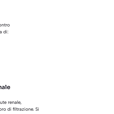
ontro
a di:
nale
ute renale,
o di filtrazione. Si