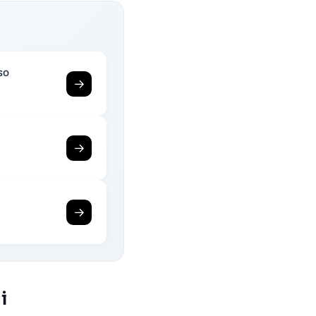
so
→
→
→
i