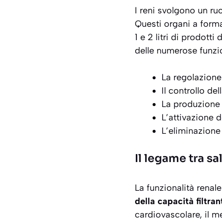
I reni svolgono un ru
Questi organi a forma
1 e 2 litri di prodott
delle numerose funzi
La regolazione 
Il controllo d
La produzione 
L’attivazione d
L’eliminazione
Il legame tra s
La funzionalità renal
della capacità filtran
cardiovascolare, il m