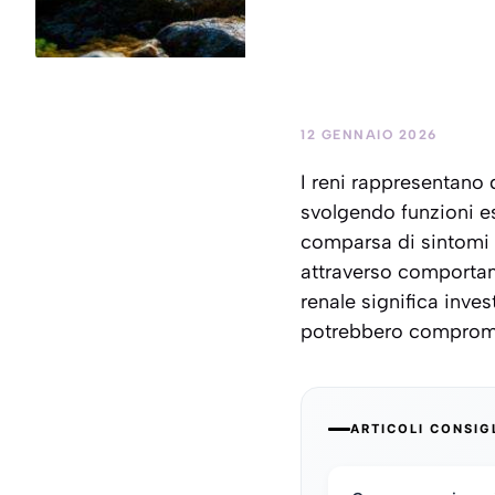
12 GENNAIO 2026
I reni rappresentano 
svolgendo funzioni es
comparsa di sintomi p
attraverso comportame
renale significa inve
potrebbero compromett
ARTICOLI CONSIG