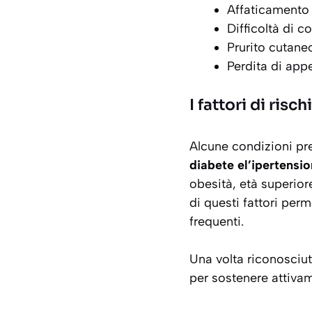
Affaticamento 
Difficoltà di 
Prurito cutane
Perdita di app
I fattori di ris
Alcune condizioni pr
diabete el’ipertensi
obesità, età superiore
di questi fattori per
frequenti.
Una volta riconosciuti
per sostenere attivam