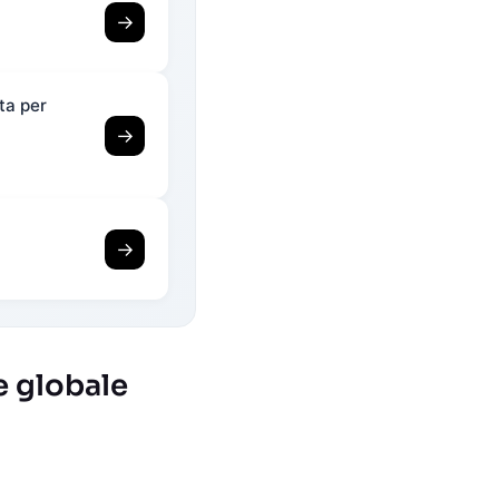
→
ta per
→
→
e globale