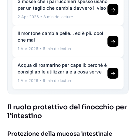
3 mosse che i parrucchieri spesso usano
per un taglio che cambia davvero il viso
→
2 Apr 2026
• 8 min de lecture
Il montone cambia pelle… ed è più cool
che mai
→
1 Apr 2026
• 6 min de lecture
Acqua di rosmarino per capelli: perché è
consigliabile utilizzarla e a cosa serve
→
1 Apr 2026
• 9 min de lecture
Il ruolo protettivo del finocchio per
l’intestino
Protezione della mucosa intestinale