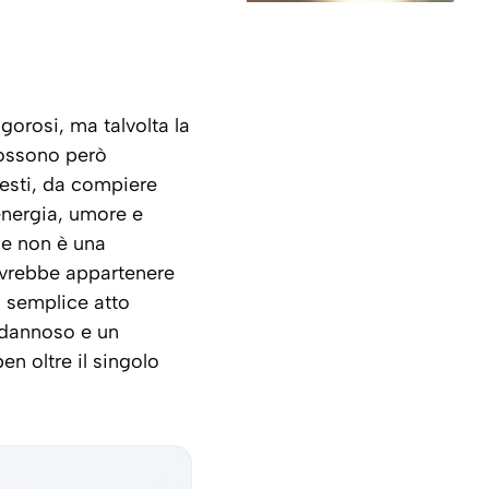
gorosi, ma talvolta la
possono però
esti, da compiere
energia, umore e
gue non è una
ovrebbe appartenere
n semplice atto
 dannoso e un
en oltre il singolo