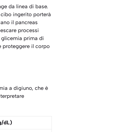
nge da linea di base.
 cibo ingerito porterà
icano il pancreas
nnescare processi
a glicemia prima di
e proteggere il corpo
emia a digiuno, che è
nterpretare
g/dL)