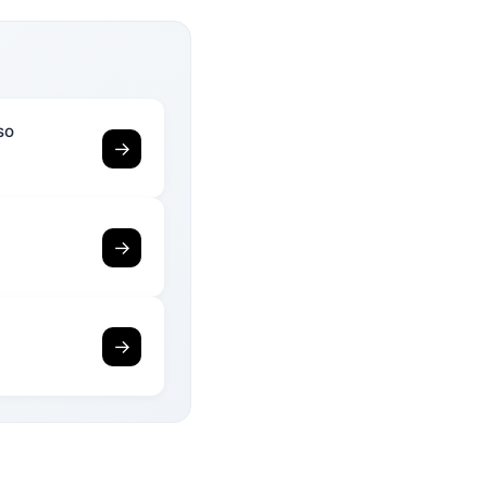
so
→
→
→