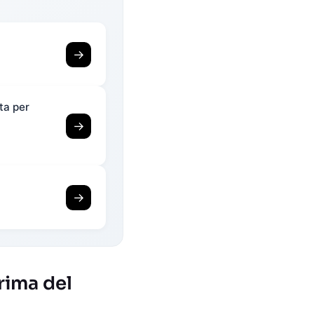
→
ta per
→
→
rima del