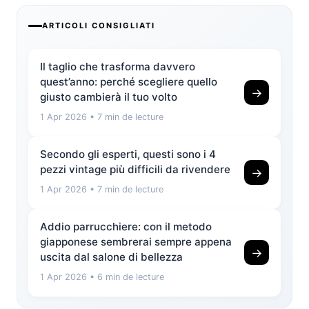
ARTICOLI CONSIGLIATI
Il taglio che trasforma davvero
quest’anno: perché scegliere quello
→
giusto cambierà il tuo volto
1 Apr 2026
• 7 min de lecture
Secondo gli esperti, questi sono i 4
pezzi vintage più difficili da rivendere
→
1 Apr 2026
• 7 min de lecture
Addio parrucchiere: con il metodo
giapponese sembrerai sempre appena
→
uscita dal salone di bellezza
1 Apr 2026
• 6 min de lecture