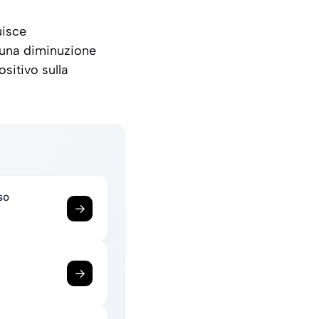
uisce
o una diminuzione
sitivo sulla
so
→
→