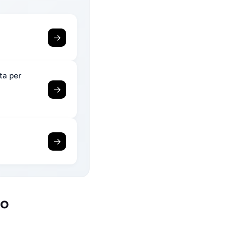
→
ta per
→
→
to