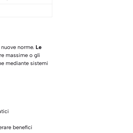
le nuove norme.
Le
ure massime o gli
 che mediante sistemi
tici
erare benefici