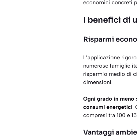
economici concreti pe
I benefici di
Risparmi econo
L’applicazione rigor
numerose famiglie ita
risparmio medio di c
dimensioni.
Ogni grado in meno s
consumi energetici
.
compresi tra 100 e 15
Vantaggi ambien