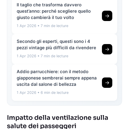
Il taglio che trasforma davvero
quest’anno: perché scegliere quello
→
giusto cambierà il tuo volto
1 Apr 2026
• 7 min de lecture
Secondo gli esperti, questi sono i 4
pezzi vintage più difficili da rivendere
→
1 Apr 2026
• 7 min de lecture
Addio parrucchiere: con il metodo
giapponese sembrerai sempre appena
→
uscita dal salone di bellezza
1 Apr 2026
• 6 min de lecture
Impatto della ventilazione sulla
salute dei passeggeri