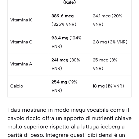
(Kale)
389.6 mcg
24.1 mcg (20%
Vitamina K
(325% VNR)
VNR)
93.4 mg
(104%
Vitamina C
2.8 mg (3% VNR)
VNR)
241 mcg
(30%
25 mcg (3%
Vitamina A
VNR)
VNR)
254 mg
(19%
Calcio
18 mg (1% VNR)
VNR)
I dati mostrano in modo inequivocabile come il
cavolo riccio offra un apporto di nutrienti chiave
molto superiore
rispetto alla lattuga iceberg a
parità di peso. Integrare questi cibi densi è un