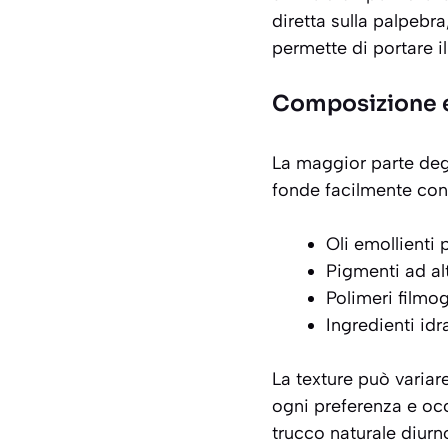
diretta
sulla palpebra
permette di portare i
Composizione e
La maggior parte deg
fonde facilmente con l
Oli emollienti
Pigmenti ad al
Polimeri filmo
Ingredienti id
La texture può varia
ogni preferenza e occa
trucco naturale diurn