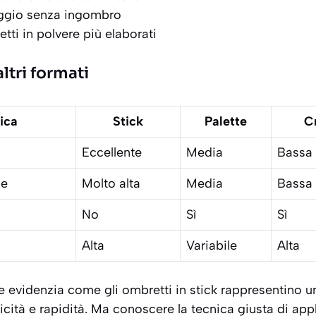
aggio senza ingombro
tti in polvere più elaborati
ltri formati
ica
Stick
Palette
C
Eccellente
Media
Bassa
ne
Molto alta
Media
Bassa
No
Sì
Sì
Alta
Variabile
Alta
evidenzia come gli ombretti in stick rappresentino 
ticità e rapidità. Ma conoscere la tecnica giusta di app