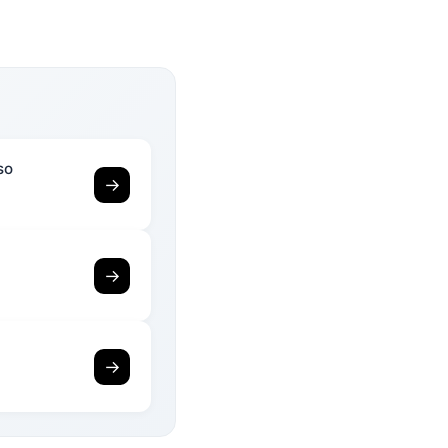
so
→
→
→