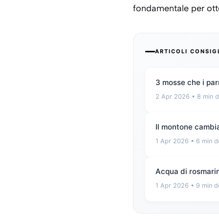
fondamentale per otte
ARTICOLI CONSIG
3 mosse che i par
2 Apr 2026
• 8 min d
Il montone cambia
1 Apr 2026
• 6 min d
Acqua di rosmarino
1 Apr 2026
• 9 min d