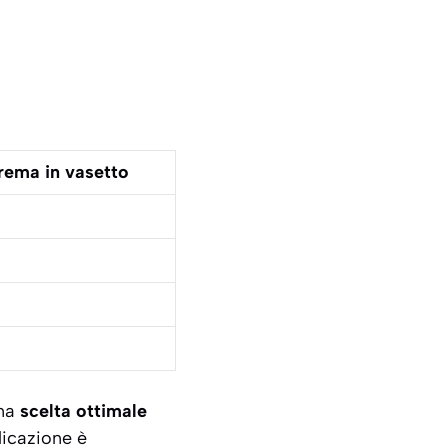
rema in vasetto
una
scelta ottimale
licazione è