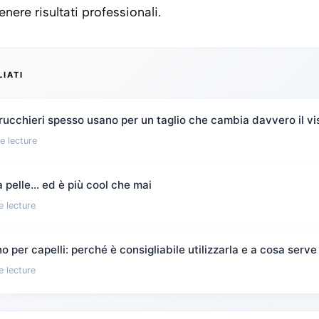
nere risultati professionali.
LIATI
rucchieri spesso usano per un taglio che cambia davvero il vi
e lecture
 pelle… ed è più cool che mai
e lecture
 per capelli: perché è consigliabile utilizzarla e a cosa serve
e lecture