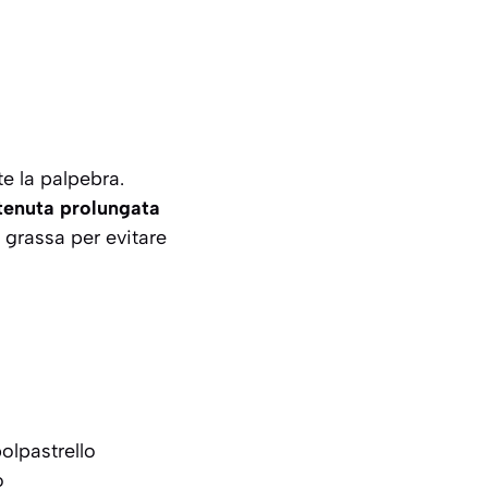
e la palpebra
.
tenuta prolungata
 grassa per evitare
olpastrello
o