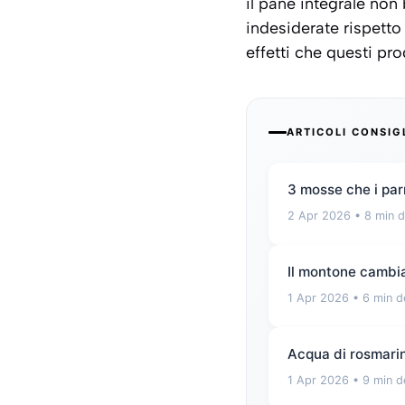
il pane integrale non
indesiderate rispetto
effetti che questi pr
ARTICOLI CONSIG
3 mosse che i par
2 Apr 2026
• 8 min d
Il montone cambia
1 Apr 2026
• 6 min d
Acqua di rosmarino
1 Apr 2026
• 9 min d