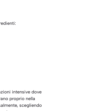
redienti:
azioni intensive dove
rano proprio nella
ssalmente, scegliendo