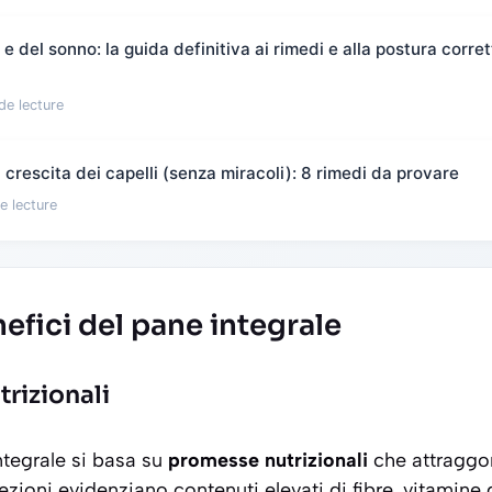
 del sonno: la guida definitiva ai rimedi e alla postura corret
de lecture
crescita dei capelli (senza miracoli): 8 rimedi da provare
e lecture
nefici del pane integrale
rizionali
ntegrale si basa su
promesse nutrizionali
che attraggon
zioni evidenziano contenuti elevati di fibre, vitamine