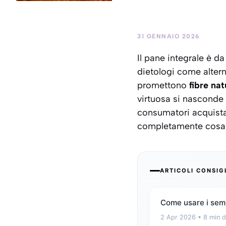
31 GENNAIO 2026
Il pane integrale è d
dietologi come altern
promettono
fibre nat
virtuosa si nasconde 
consumatori acquista
completamente cosa c
ARTICOLI CONSIG
Come usare i semi
2 Apr 2026
• 8 min d