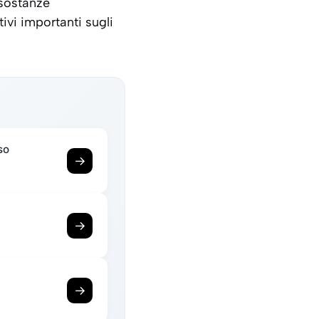
 sostanze
ivi importanti sugli
so
→
→
→