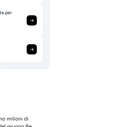
ta per
→
→
o milioni di
 del gruppo Be