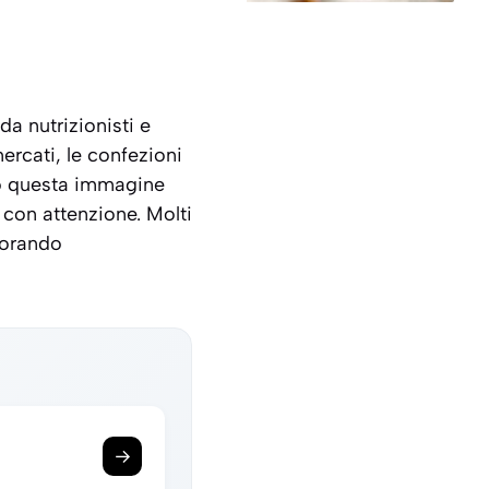
a nutrizionisti e
ercati, le confezioni
ro questa immagine
 con attenzione. Molti
norando
→