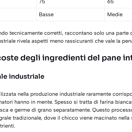
75
65
Basse
Medie
ndo tecnicamente corretti, raccontano solo una parte de
striale rivela aspetti meno rassicuranti che vale la pe
coste degli ingredienti del pane in
ale industriale
ilizzata nella produzione industriale raramente corris
atori hanno in mente. Spesso si tratta di farina bianca 
sca e germe di grano separatamente. Questo processo
grale tradizionale, dove il chicco viene macinato nella
rienti.