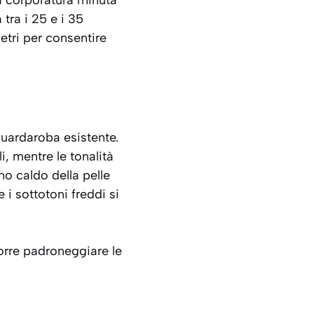
a corporatura minuta
tra i 25 e i 35
etri per consentire
guardaroba esistente.
i, mentre le tonalità
no caldo della pelle
i sottotoni freddi si
corre padroneggiare le