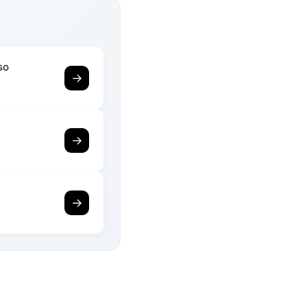
so
→
→
→