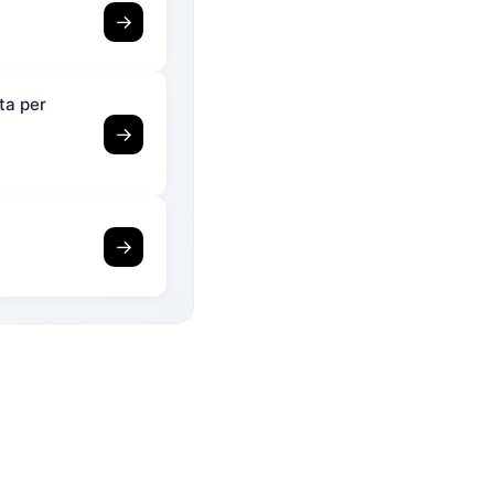
→
ta per
→
→