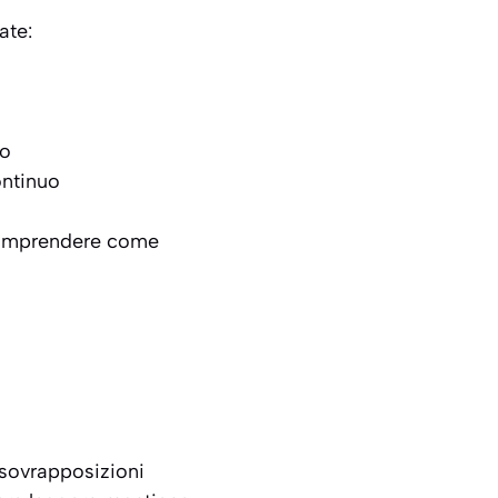
ate:
eo
ontinuo
 comprendere come
 sovrapposizioni