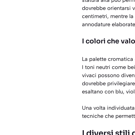
statura alta può per
dovrebbe orientarsi v
centimetri, mentre la
annodature elaborate
I colori che val
La palette cromatica 
I toni neutri come bei
vivaci possono divent
dovrebbe privilegiare
esaltano con blu, viol
Una volta individuata
tecniche che permett
I diversi stil