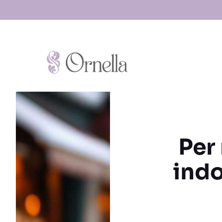
Vai
al
contenuto
Per
indo