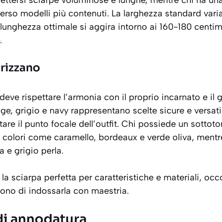
mettersi sciarpe voluminose e lunghe, mentre chi ha un
erso modelli più contenuti. La larghezza standard varia 
 lunghezza ottimale si aggira intorno ai 160-180 centim
.
orizzano
deve rispettare l’
armonia con il proprio incarnato
e il 
ge, grigio e navy rappresentano scelte sicure e versatil
are il punto focale dell’outfit. Chi possiede un sottoto
 colori come caramello, bordeaux e verde oliva, mentre 
a e grigio perla.
 la sciarpa perfetta per caratteristiche e materiali, oc
ono di indossarla con maestria.
i di annodatura