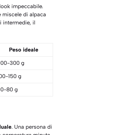
 look impeccabile.
e miscele di alpaca
 intermedie, il
Peso ideale
200-300 g
00-150 g
0-80 g
duale
. Una persona di