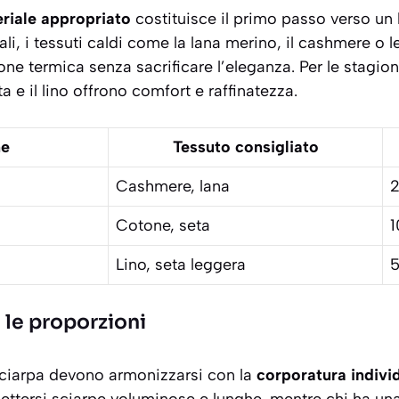
riale appropriato
costituisce il primo passo verso un
li, i tessuti caldi come la
lana merino
, il cashmere o l
ne termica senza sacrificare l’eleganza. Per le stagioni
a e il lino offrono comfort e raffinatezza.
ne
Tessuto consigliato
Cashmere, lana
Cotone, seta
1
Lino, seta leggera
5
 le proporzioni
sciarpa devono armonizzarsi con la
corporatura indivi