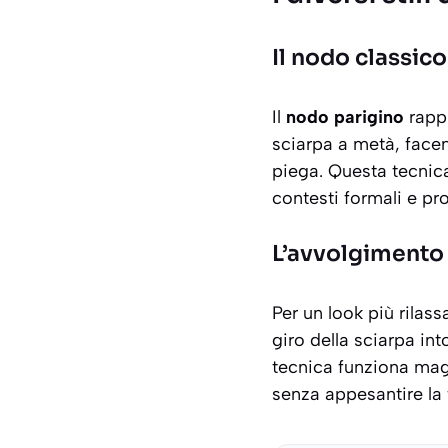
Il nodo classico
Il
nodo parigino
rappr
sciarpa a metà, facen
piega. Questa tecnica
contesti formali e pro
L’avvolgimento
Per un look più
rilas
giro della sciarpa in
tecnica funziona ma
senza appesantire la 