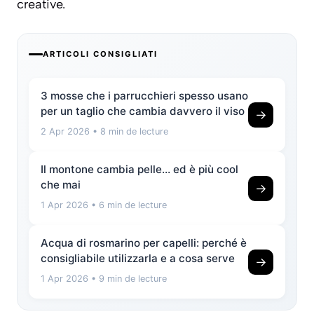
creative.
ARTICOLI CONSIGLIATI
3 mosse che i parrucchieri spesso usano
per un taglio che cambia davvero il viso
→
2 Apr 2026
• 8 min de lecture
Il montone cambia pelle… ed è più cool
che mai
→
1 Apr 2026
• 6 min de lecture
Acqua di rosmarino per capelli: perché è
consigliabile utilizzarla e a cosa serve
→
1 Apr 2026
• 9 min de lecture