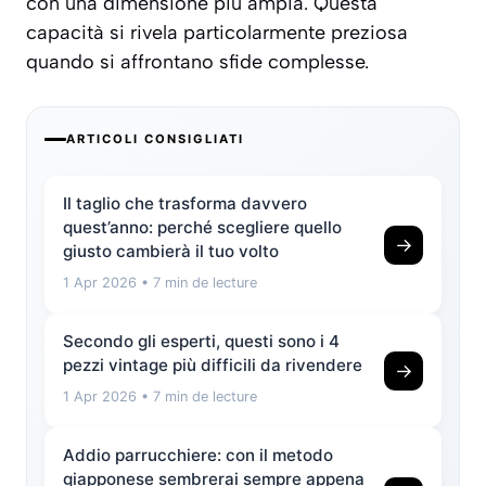
con una dimensione più ampia. Questa
capacità si rivela particolarmente preziosa
quando si affrontano sfide complesse.
ARTICOLI CONSIGLIATI
Il taglio che trasforma davvero
quest’anno: perché scegliere quello
→
giusto cambierà il tuo volto
1 Apr 2026
• 7 min de lecture
Secondo gli esperti, questi sono i 4
pezzi vintage più difficili da rivendere
→
1 Apr 2026
• 7 min de lecture
Addio parrucchiere: con il metodo
giapponese sembrerai sempre appena