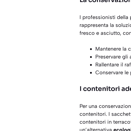
I professionisti dell
rappresenta la soluzi
fresco e asciutto, co
Mantenere la c
Preservare gli 
Rallentare il r
Conservare le p
I contenitori a
Per una
conservazion
contenitori. I sacchet
contenitori in terrac
un’alternativa
ecologi