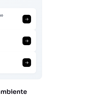
so
→
→
→
 ambiente