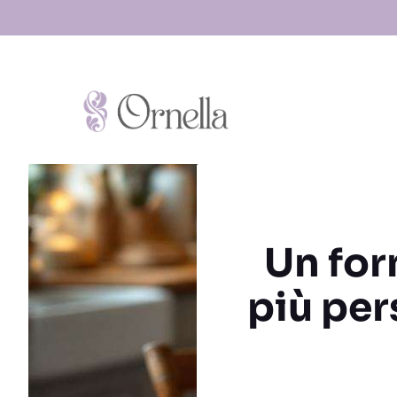
Vai
al
contenuto
Un for
più per