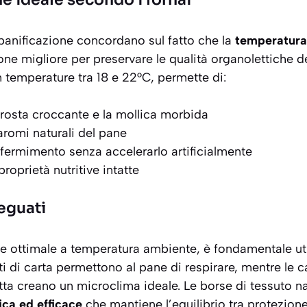
a panificazione concordano sul fatto che la
temperatura
one migliore per preservare le qualità organolettiche 
n temperature tra 18 e 22°C, permette di:
rosta croccante e la mollica morbida
aromi naturali del pane
affermimento senza accelerarlo artificialmente
roprietà nutritive intatte
deguati
e ottimale a temperatura ambiente
, è fondamentale uti
ti di carta permettono al pane di respirare, mentre le c
otta creano un microclima ideale. Le borse di tessuto 
ca ed efficace
che mantiene l’equilibrio tra protezione