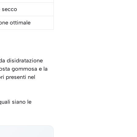
e secco
one ottimale
a disidratazione
crosta gommosa e la
ri presenti nel
uali siano le