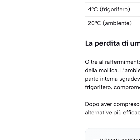
4°C (frigorifero)
20°C (ambiente)
La perdita di u
Oltre al raffermiment
della mollica. L’ambi
parte interna sgradevo
frigorifero, comprom
Dopo aver compreso i 
alternative più effica