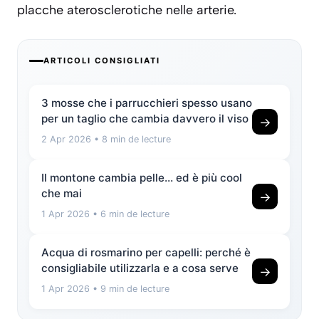
placche aterosclerotiche nelle arterie.
ARTICOLI CONSIGLIATI
3 mosse che i parrucchieri spesso usano
per un taglio che cambia davvero il viso
→
2 Apr 2026
• 8 min de lecture
Il montone cambia pelle… ed è più cool
che mai
→
1 Apr 2026
• 6 min de lecture
Acqua di rosmarino per capelli: perché è
consigliabile utilizzarla e a cosa serve
→
1 Apr 2026
• 9 min de lecture