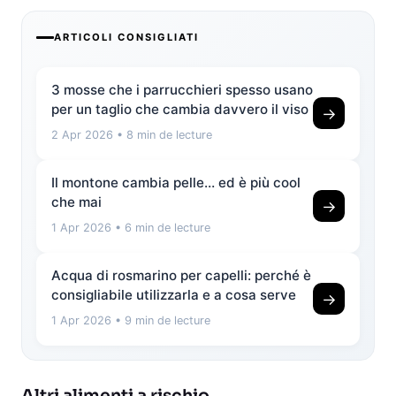
ARTICOLI CONSIGLIATI
3 mosse che i parrucchieri spesso usano
per un taglio che cambia davvero il viso
→
2 Apr 2026
• 8 min de lecture
Il montone cambia pelle… ed è più cool
che mai
→
1 Apr 2026
• 6 min de lecture
Acqua di rosmarino per capelli: perché è
consigliabile utilizzarla e a cosa serve
→
1 Apr 2026
• 9 min de lecture
Altri alimenti a rischio