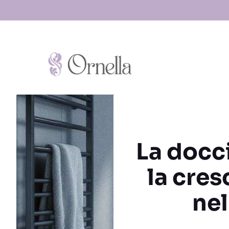
Vai
al
contenuto
La docci
la cres
nel