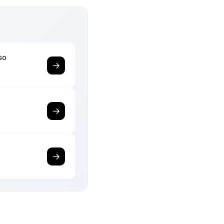
so
→
→
→