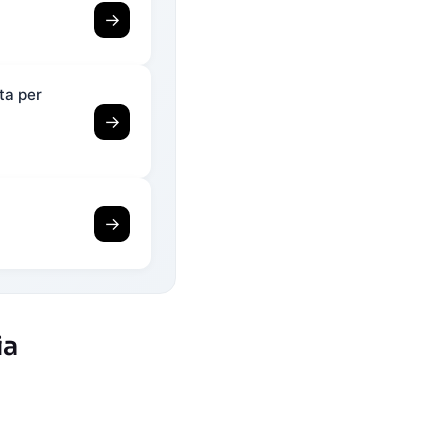
→
ta per
→
→
ia