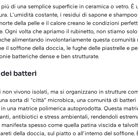
 più di una semplice superficie in ceramica o vetro. È 
ra. L’umidità costante, i residui di sapone e shampoo 
morte della pelle e il calore creano le condizioni perfett
fe. Ogni volta che apriamo il rubinetto, non stiamo solo
nche alimentando involontariamente questa comunità 
e il soffione della doccia, le fughe delle piastrelle e p
nie batteriche dense e ben strutturate.
à dei batteri
 non vivono isolati, ma si organizzano in strutture c
 una sorta di “città” microbica, una comunità di batteri
i in una matrice polimerica autoprodotta. Questa matri
anti, antibiotici e stress ambientali, rendendoli estrem
 si manifesta spesso come quella patina viscida e talvol
pareti della doccia, sul piatto o all’interno del soffione.