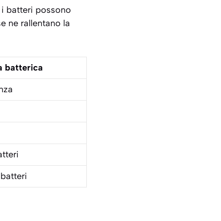
 i batteri possono
e ne rallentano la
a batterica
enza
tteri
batteri