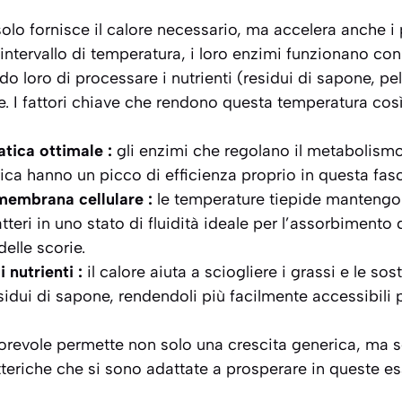
olo fornisce il calore necessario, ma accelera anche i
o intervallo di temperatura, i loro enzimi funzionano c
o loro di processare i nutrienti (residui di sapone, pell
. I fattori chiave che rendono questa temperatura così
atica ottimale :
gli enzimi che regolano il metabolismo
rica hanno un picco di efficienza proprio in questa fas
 membrana cellulare :
le temperature tiepide manteng
atteri in uno stato di fluidità ideale per l’assorbimento 
delle scorie.
i nutrienti :
il calore aiuta a sciogliere i grassi e le s
sidui di sapone, rendendoli più facilmente accessibili pe
revole permette non solo una crescita generica, ma 
teriche che si sono adattate a prosperare in queste es