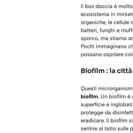
Il box doccia è molto
ecosistema in miniatu
organiche, le cellule 
batteri, funghi e muf
sporco, ma stiamo a
Pochi immaginano
ch
possano ospitare colo
Biofilm : la citt
Questi microrganismi
biofilm
. Un biofilm è
superficie e inglobat
protegge da disinfett
eradicare. Il biofilm
sentire al tatto sulle 