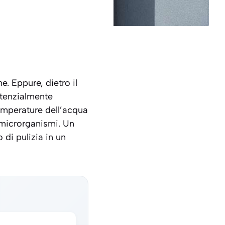
e. Eppure, dietro il
otenzialmente
mperature dell’acqua
i microrganismi. Un
 di pulizia in un