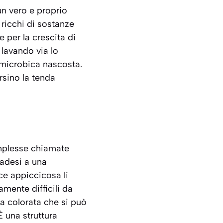
un vero e proprio
ricchi di sostanze
e per la crescita di
 lavando via lo
microbica nascosta.
ersino la tenda
omplesse chiamate
 adesi a una
ce appiccicosa li
amente difficili da
ta colorata che si può
 È una struttura