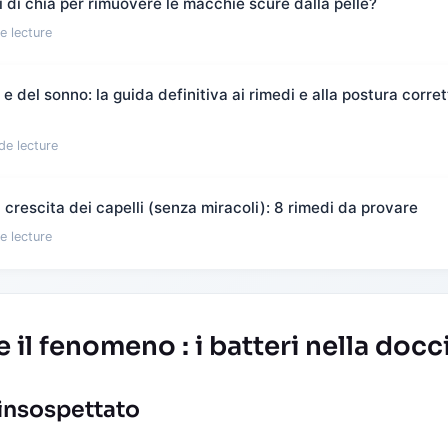
 di chia per rimuovere le macchie scure dalla pelle?
e lecture
 del sonno: la guida definitiva ai rimedi e alla postura corret
de lecture
crescita dei capelli (senza miracoli): 8 rimedi da provare
e lecture
l fenomeno : i batteri nella docc
insospettato