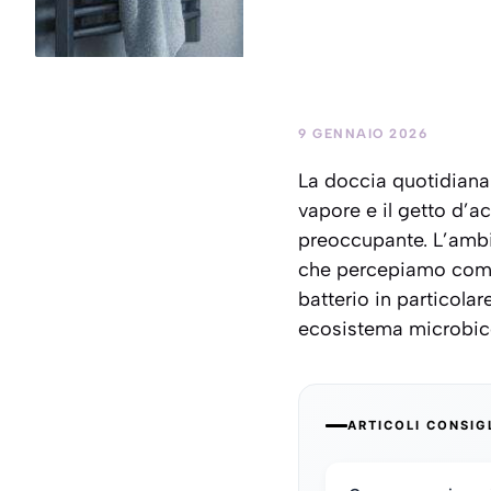
9 GENNAIO 2026
La doccia quotidiana 
vapore e il getto d’a
preoccupante. L’ambi
che percepiamo come i
batterio in particola
ecosistema microbic
ARTICOLI CONSIG