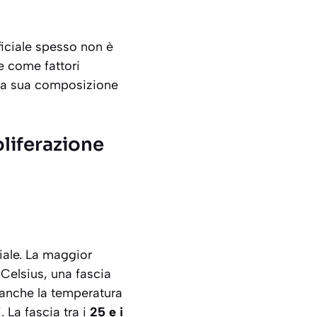
iciale spesso non è
e come fattori
 la sua composizione
oliferazione
iale. La maggior
Celsius, una fascia
 anche la temperatura
i
. La fascia tra i
25 e i