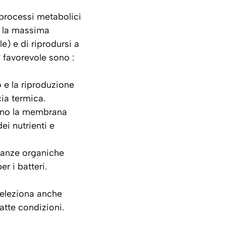
 processi metabolici
on la massima
e) e di riprodursi a
 favorevole sono :
 e la riproduzione
cia termica.
ono la membrana
dei nutrienti e
ostanze organiche
r i batteri.
seleziona anche
atte condizioni.